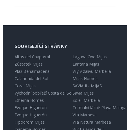
SOUVISEJÍCÍ STRÁNKY
Altos del Chaparral
Laguna One Mijas
Zůstatek Mijas
Lantana Mijas
Pláž Benalmádena
Vily v zálivu Marbella
Calahonda del Sol
Mijas Homes
Coral Mijas
SAVIA II - MIJAS
Východní pobřeží Costa del Sol
Savia Mijas
Etherna Homes
Soleil Marbella
Evoque Higueron
Termální lázně Playa Malaga
Evoque Higuerón
Vila Marbesa
Hipodrom Mijas
Vila Natura Marbesa
Ipanema Homes
Vily La Finca de J...