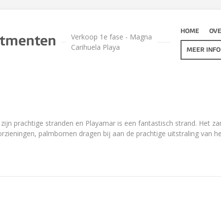
HOME
OVE
Verkoop 1e fase - Magna
rtmenten
Carihuela Playa
MEER INFO
jn prachtige stranden en Playamar is een fantastisch strand. Het zand
rzieningen, palmbomen dragen bij aan de prachtige uitstraling van het