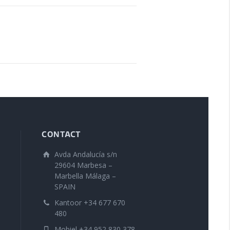
CONTACT
Avda Andalucía s/n
29604 Marbesa –
Marbella Málaga –
SPAIN
Kantoor +34 677 670
480
Mobiel +34 952 830 378