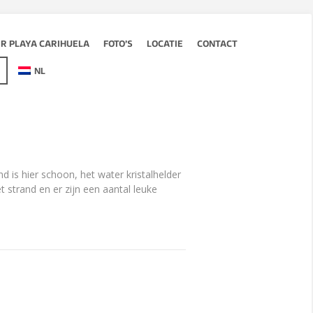
R PLAYA CARIHUELA
FOTO’S
LOCATIE
CONTACT
NL
 is hier schoon, het water kristalhelder
 strand en er zijn een aantal leuke