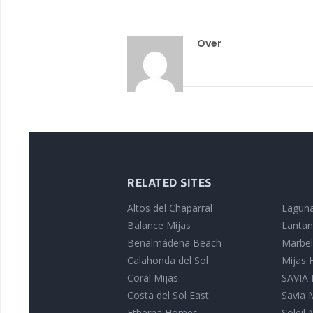
Over
RELATED SITES
Altos del Chaparral
Laguna
Balance Mijas
Lantan
Benalmádena Beach
Marbell
Calahonda del Sol
Mijas
Coral Mijas
SAVIA I
Costa del Sol East
Savia 
Etherna Homes
Soleil 