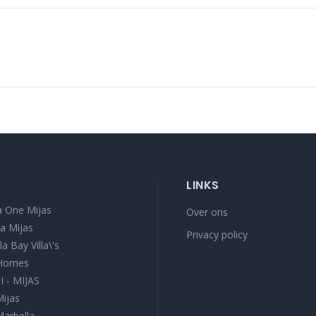
LINKS
 One Mijas
Over ons
a Mijas
Privacy policy
a Bay Villa\'s
 Homes
I - MIJAS
Mijas
Marbella