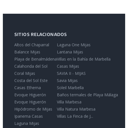
SITIOS RELACIONADOS
Altos del Chaparral
Laguna One Mijas
Balance Mijas
Lantana Mijas
Playa de Benalmádena
Villas en la Bahía de Marbella
Calahonda del Sol
Casas Mijas
Coral Mijas
SAVIA II - MIJAS
Costa del Sol Este
Savia Mijas
Casas Etherna
Soleil Marbella
Evoque Higuerón
Baños termales de Playa Málaga
Evoque Higuerón
Villa Marbesa
Hipódromo de Mijas
Villa Natura Marbesa
Ipanema Casas
Villas La Finca de J...
Laguna Mijas