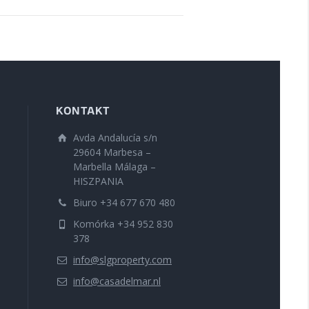
KONTAKT
Avda Andalucía s/n
29604 Marbesa –
Marbella Málaga –
HISZPANIA
Biuro +34 677 670 480
Komórka +34 952 830
378
info@slgproperty.com
info@casadelmar.nl