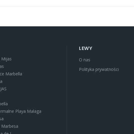
LEWY
 Mijas
O nas
as
Polityka prywatności
oce Marbella
sa
IJAS
ella
termalne Playa Malaga
sa
a Marbesa
a de J...