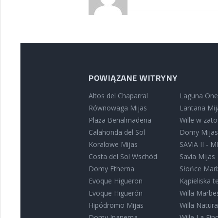
POWIĄZANE WITRYNY
Altos del Chaparral
Laguna One
Równowaga Mijas
Lantana Mij
Plaża Benalmadena
Wille w zat
Calahonda del Sol
Domy Mija
Koralowe Mijas
SAVIA II - M
Costa del Sol Wschód
Savia Mijas
Domy Etherna
Słońce Marb
Evoque Higueron
Kąpieliska 
Evoque Higuerón
Willa Marbe
Hipódromo Mijas
Willa Natur
Domy Ipanema
Wille La Finc