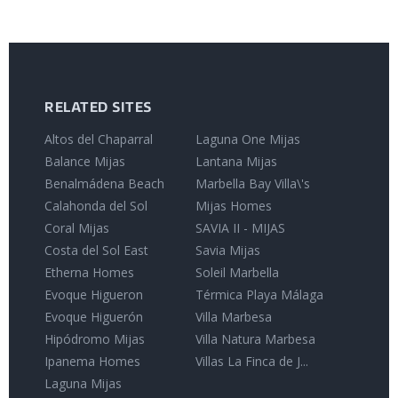
RELATED SITES
Altos del Chaparral
Laguna One Mijas
Balance Mijas
Lantana Mijas
Benalmádena Beach
Marbella Bay Villa\'s
Calahonda del Sol
Mijas Homes
Coral Mijas
SAVIA II - MIJAS
Costa del Sol East
Savia Mijas
Etherna Homes
Soleil Marbella
Evoque Higueron
Térmica Playa Málaga
Evoque Higuerón
Villa Marbesa
Hipódromo Mijas
Villa Natura Marbesa
Ipanema Homes
Villas La Finca de J...
Laguna Mijas